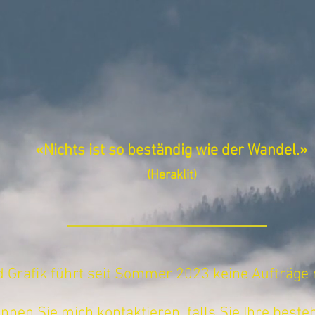
HOME
«Nichts ist so beständig wie der Wandel.»
(Heraklit)
 Grafik führt seit Sommer 2023 keine Aufträge
nnen Sie mich kontaktieren, falls Sie Ihre best